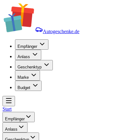
Autogeschenke.de
Empfänger
Anlass
Geschenktyp
Marke
Budget
Start
Empfänger
Anlass
Geschenktyp