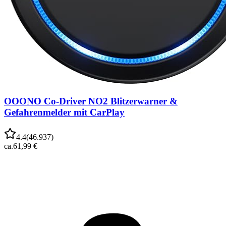
OOONO Co-Driver NO2 Blitzerwarner &
Gefahrenmelder mit CarPlay
4.4
(
46.937
)
ca.
61,99 €