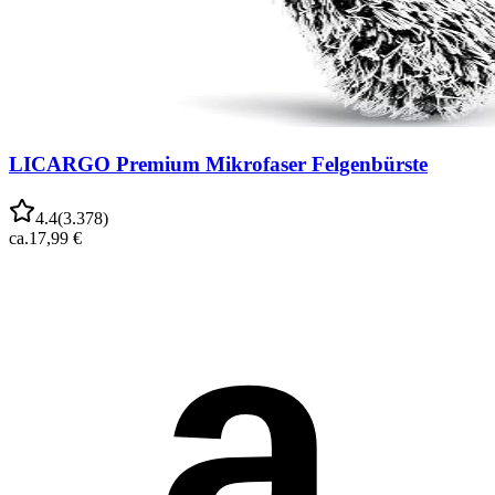
LICARGO Premium Mikrofaser Felgenbürste
4.4
(
3.378
)
ca.
17,99 €
a