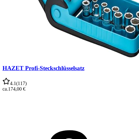
HAZET Profi-Steckschlüsselsatz
4.1
(
117
)
ca.
174,00 €