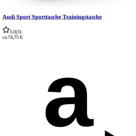
Audi Sport Sporttasche Trainingstasche
5.0
(
3
)
ca.
74,75 €
a