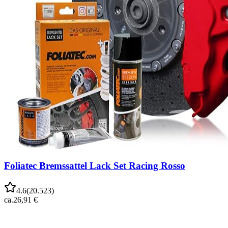
Foliatec Bremssattel Lack Set Racing Rosso
4.6
(
20.523
)
ca.
26,91 €