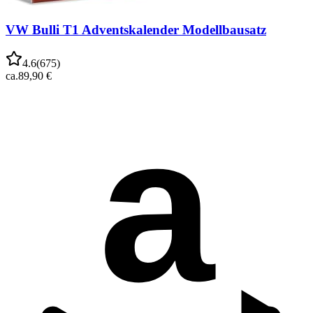
VW Bulli T1 Adventskalender Modellbausatz
4.6
(
675
)
ca.
89,90 €
a