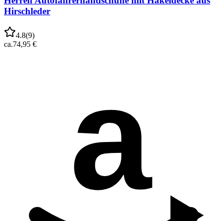
Herren Autofahrerhandschuhe mit Häkeldecke aus
Hirschleder
4.8
(
9
)
ca.
74,95 €
a