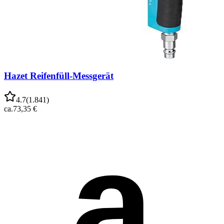
Hazet Reifenfüll-Messgerät
4.7
(
1.841
)
ca.
73,35 €
a