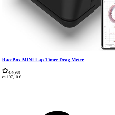
RaceBox MINI Lap Timer Drag Meter
4.4
(
98
)
ca.
197,10 €