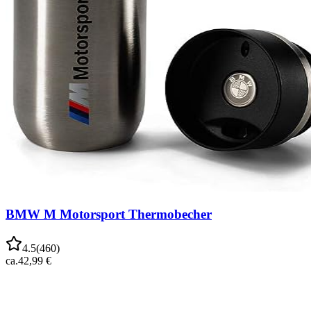
BMW M Motorsport Thermobecher
4.5
(
460
)
ca.
42,99 €