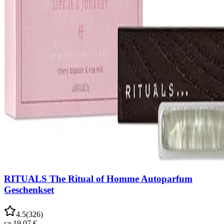
RITUALS The Ritual of Homme Autoparfum
Geschenkset
4.5
(
326
)
ca.
19,07 €