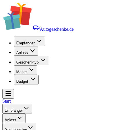
Autogeschenke.de
Empfänger
Anlass
Geschenktyp
Marke
Budget
Start
Empfänger
Anlass
Geschenktyp