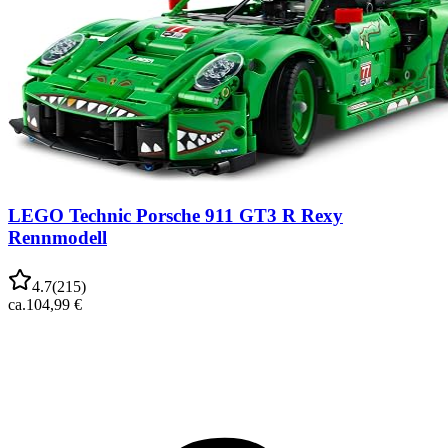
LEGO Technic Porsche 911 GT3 R Rexy
Rennmodell
4.7
(
215
)
ca.
104,99 €