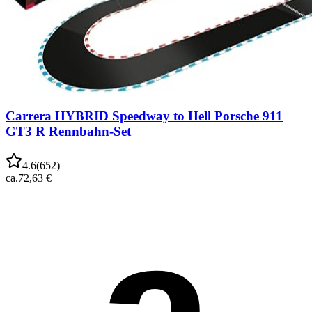
Carrera HYBRID Speedway to Hell Porsche 911
GT3 R Rennbahn-Set
4.6
(
652
)
ca.
72,63 €
a