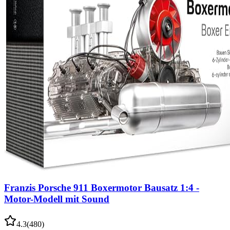
Franzis Porsche 911 Boxermotor Bausatz 1:4 -
Motor-Modell mit Sound
4.3
(
480
)