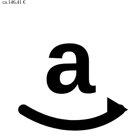
ca.
146,41 €
a